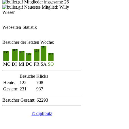
Mitglieder insgesamt: 26
Neuestes Mitglied:
Willy
Wieser
Webseiten-Statistik
Besucher der letzten Woche:
231
187
178
157
153
125
122
MO
DI
MI
DO
FR
SA
SO
Besuche
Klicks
Heute:
122
708
Gestern:
231
937
Besucher Gesamt: 62293
© diphputz