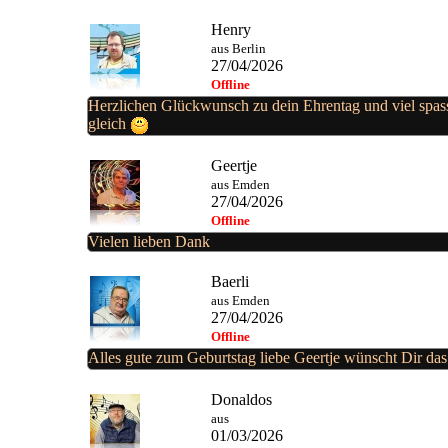
Henry
aus Berlin
27/04/2026
Offline
Herzlichen Glückwunsch zu dein Ehrentag und viel spas
gleich
Geertje
aus Emden
27/04/2026
Offline
Vielen lieben Dank
Baerli
aus Emden
27/04/2026
Offline
Alles gute zum Geburtstag liebe Geertje wünscht Dir d
Donaldos
aus
01/03/2026