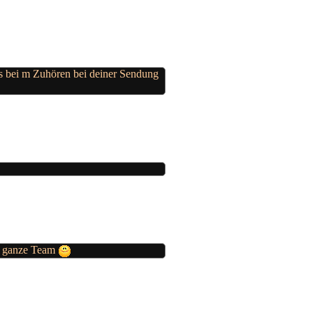
s bei m Zuhören bei deiner Sendung
as ganze Team