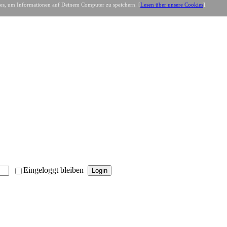
es, um Informationen auf Deinem Computer zu speichern. [
Lesen über unsere Cookies
].
Eingeloggt bleiben