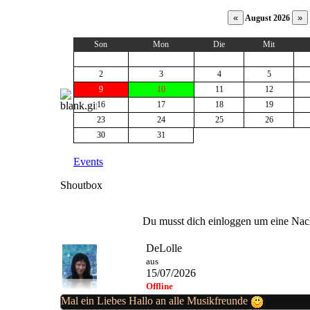
August 2026
Son
Mon
Die
Mit
2
3
4
5
9
10
11
12
16
17
18
19
23
24
25
26
30
31
Events
Shoutbox
Du musst dich einloggen um eine Nach
DeLolle
aus
15/07/2026
Offline
Mal ein Liebes Hallo an alle Musikfreunde