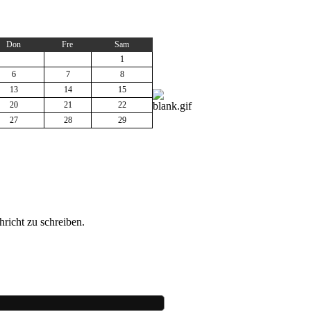
Don
Fre
Sam
1
6
7
8
13
14
15
20
21
22
27
28
29
richt zu schreiben.