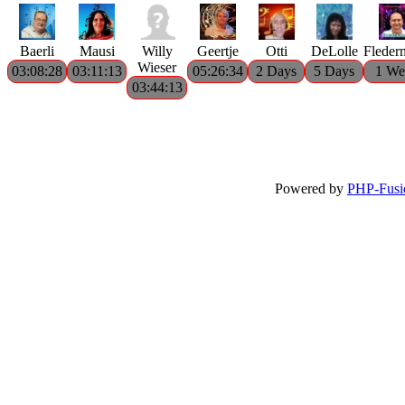
Baerli
Mausi
Willy
Geertje
Otti
DeLolle
Fleder
Wieser
03:08:28
03:11:13
05:26:34
2 Days
5 Days
1 We
03:44:13
Powered by
PHP-Fusi