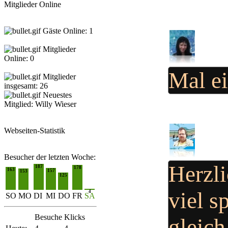
Mitglieder Online
Gäste Online: 1
Mitglieder
Online: 0
Mal ei
Mitglieder
insgesamt: 26
Neuestes
Mitglied:
Willy Wieser
Webseiten-Statistik
Besucher der letzten Woche:
Herzl
187
178
163
157
153
125
viel s
4
SO
MO
DI
MI
DO
FR
SA
Besuche
Klicks
gleic