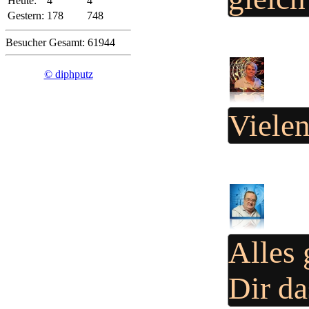
Heute:
4
4
Gestern:
178
748
Besucher Gesamt: 61944
© diphputz
Viele
Alles 
Dir d