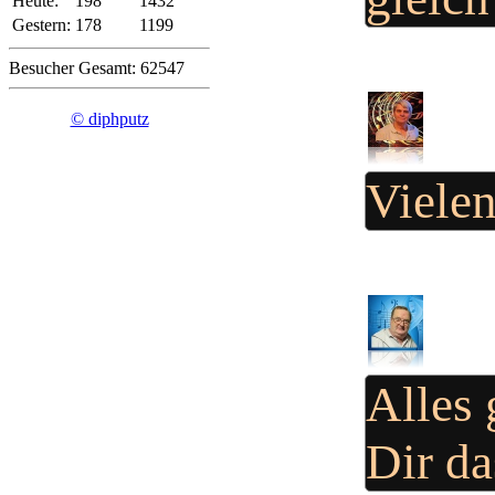
Heute:
198
1432
Gestern:
178
1199
Besucher Gesamt: 62547
© diphputz
Viele
Alles 
Dir d