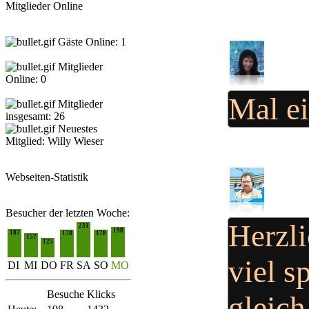
Mitglieder Online
Gäste Online: 1
Mitglieder
Online: 0
Mal ei
Mitglieder
insgesamt: 26
Neuestes
Mitglied:
Willy Wieser
Webseiten-Statistik
Besucher der letzten Woche:
Herzl
231
198
187
178
178
157
125
viel s
DI
MI
DO
FR
SA
SO
MO
Besuche
Klicks
gleic