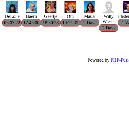
DeLolle
Baerli
Geertje
Otti
Mausi
Willy
Flede
Wieser
06:03:22
17:45:00
18:30:28
19:15:35
2 Days
1 W
2 Days
Powered by
PHP-Fusi