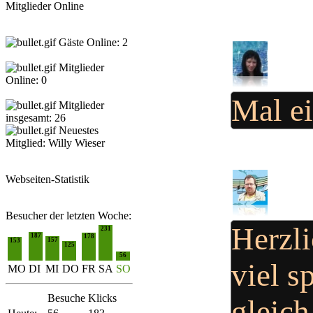
Mitglieder Online
Gäste Online: 2
Mitglieder
Online: 0
Mal ei
Mitglieder
insgesamt: 26
Neuestes
Mitglied:
Willy Wieser
Webseiten-Statistik
Besucher der letzten Woche:
Herzl
231
187
178
157
153
125
56
viel s
MO
DI
MI
DO
FR
SA
SO
Besuche
Klicks
gleic