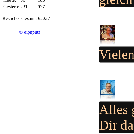
Heute:
56
183
Gestern:
231
937
Besucher Gesamt: 62227
© diphputz
Viele
Alles 
Dir d