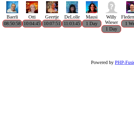
Baerli
Otti
Geertje
DeLolle
Mausi
Willy
Flede
Wieser
08:50:58
10:04:45
10:07:51
11:03:45
1 Day
1 W
1 Day
Powered by
PHP-Fusi