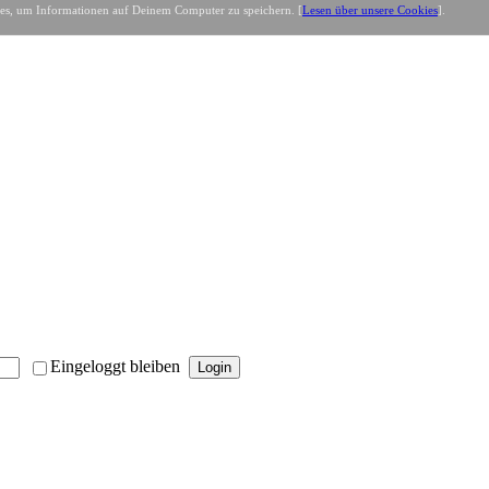
es, um Informationen auf Deinem Computer zu speichern. [
Lesen über unsere Cookies
].
Eingeloggt bleiben