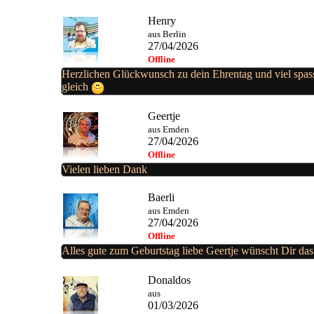
Henry
aus Berlin
27/04/2026
Offline
Herzlichen Glückwunsch zu dein Ehrentag und viel spas
gleich
Geertje
aus Emden
27/04/2026
Offline
Vielen lieben Dank
Baerli
aus Emden
27/04/2026
Offline
Alles gute zum Geburtstag liebe Geertje wünscht Dir d
Donaldos
aus
01/03/2026