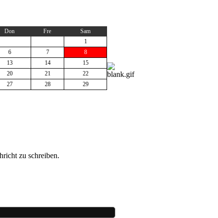
Don
Fre
Sam
1
6
7
8
13
14
15
20
21
22
27
28
29
richt zu schreiben.