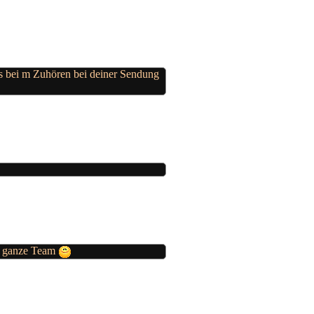
s bei m Zuhören bei deiner Sendung
as ganze Team