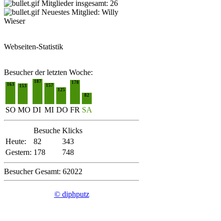
Mitglieder insgesamt: 26
Neuestes Mitglied:
Willy
Wieser
Webseiten-Statistik
Besucher der letzten Woche:
187
178
163
157
153
125
82
SO
MO
DI
MI
DO
FR
SA
Besuche
Klicks
Heute:
82
343
Gestern:
178
748
Besucher Gesamt: 62022
© diphputz