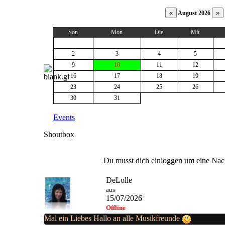
August 2026
Son
Mon
Die
Mit
2
3
4
5
9
10
11
12
16
17
18
19
23
24
25
26
30
31
Events
Shoutbox
Du musst dich einloggen um eine Nach
DeLolle
aus
15/07/2026
Offline
Mal ein Liebes Hallo an alle Musikfreunde