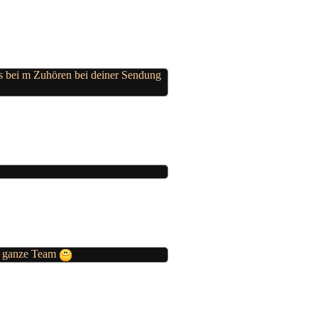
s bei m Zuhören bei deiner Sendung
as ganze Team