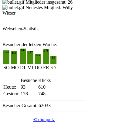
Mitglieder insgesamt: 26
Neuestes Mitglied:
Willy
Wieser
Webseiten-Statistik
Besucher der letzten Woche:
187
178
163
157
153
125
93
SO
MO
DI
MI
DO
FR
SA
Besuche
Klicks
Heute:
93
610
Gestern:
178
748
Besucher Gesamt: 62033
© diphputz