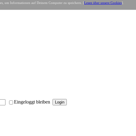
es, um Informationen auf Deinem Computer zu speichern. [
Lesen über unsere Cookies
].
Eingeloggt bleiben