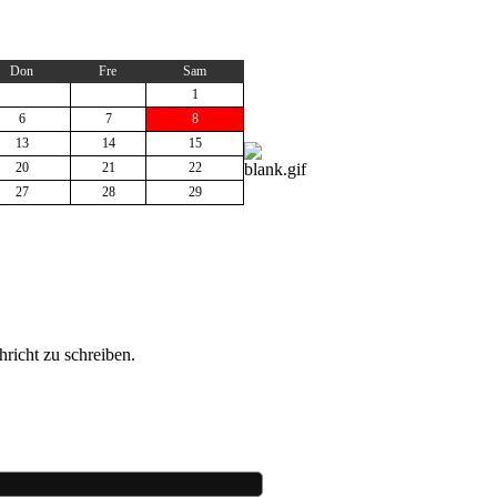
Don
Fre
Sam
1
6
7
8
13
14
15
20
21
22
27
28
29
richt zu schreiben.