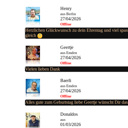
Henry
aus Berlin
27/04/2026
Offline
Herzlichen Glückwunsch zu dein Ehrentag und viel spas
gleich
Geertje
aus Emden
27/04/2026
Offline
Vielen lieben Dank
Baerli
aus Emden
27/04/2026
Offline
Alles gute zum Geburtstag liebe Geertje wünscht Dir d
Donaldos
aus
01/03/2026