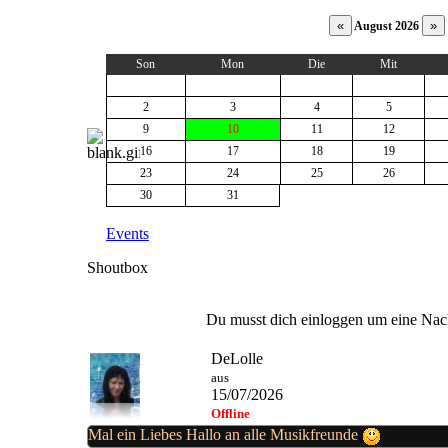
August 2026
Son
Mon
Die
Mit
2
3
4
5
9
10
11
12
16
17
18
19
23
24
25
26
30
31
Events
Shoutbox
Du musst dich einloggen um eine Nach
DeLolle
aus
15/07/2026
Offline
Mal ein Liebes Hallo an alle Musikfreunde