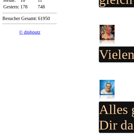
Heute:
10
11
Gestern:
178
748
Besucher Gesamt: 61950
© diphputz
Viele
Alles 
Dir d