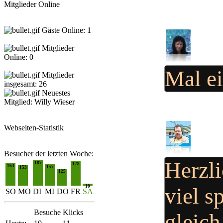
Mitglieder Online
Gäste Online: 1
Mitglieder
Online: 0
Mal ei
Mitglieder
insgesamt: 26
Neuestes
Mitglied:
Willy Wieser
Webseiten-Statistik
Besucher der letzten Woche:
Herzl
187
178
163
157
153
125
10
viel s
SO
MO
DI
MI
DO
FR
SA
Besuche
Klicks
gleic