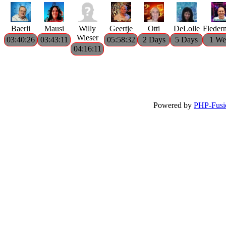
Baerli
Mausi
Willy
Geertje
Otti
DeLolle
Fleder
Wieser
03:40:26
03:43:11
05:58:32
2 Days
5 Days
1 We
04:16:11
Powered by
PHP-Fusi