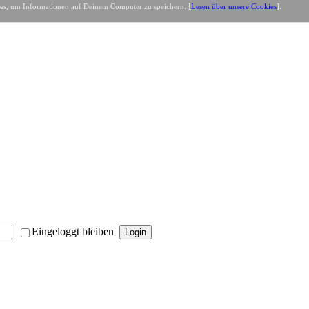
es, um Informationen auf Deinem Computer zu speichern. [
Lesen über unsere Cookies
].
Eingeloggt bleiben