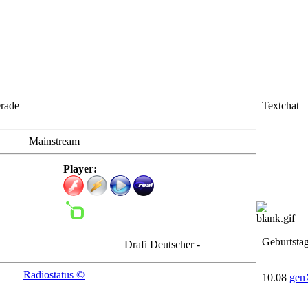
erade
Textchat
Mainstream
Player:
Geburtsta
Drafi Deutscher - Das 11. Gebot
Radiostatus ©
10.08
gen