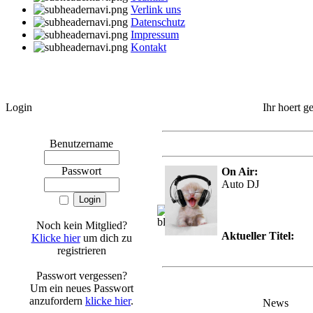
Verlink uns
Datenschutz
Impressum
Kontakt
Login
Ihr hoert g
Benutzername
Passwort
On Air:
Auto DJ
Noch kein Mitglied?
Aktueller Titel:
Klicke hier
um dich zu
registrieren
Passwort vergessen?
Um ein neues Passwort
anzufordern
klicke hier
.
News