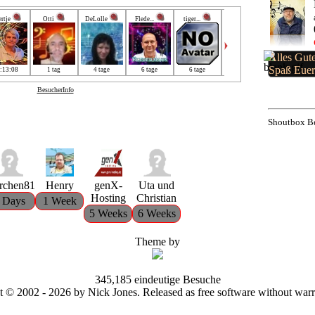
rtje
Otti
DeLolle
Flede...
tiger...
Henry
genX-...
Alles Gut
Spaß Euer
:13:08
1 tag
4 tage
6 tage
6 tage
1 woche
5 wochen
BesucherInfo
Shoutbox Be
erchen81
Henry
genX-
Uta und
Hosting
Christian
 Days
1 Week
5 Weeks
6 Weeks
Theme by
345,185 eindeutige Besuche
 © 2002 - 2026 by Nick Jones. Released as free software without war