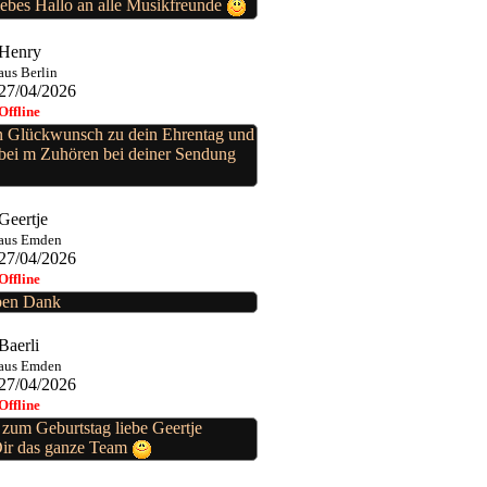
iebes Hallo an alle Musikfreunde
Henry
aus Berlin
27/04/2026
Offline
n Glückwunsch zu dein Ehrentag und
 bei m Zuhören bei deiner Sendung
Geertje
aus Emden
27/04/2026
Offline
eben Dank
Baerli
aus Emden
27/04/2026
Offline
 zum Geburtstag liebe Geertje
ir das ganze Team