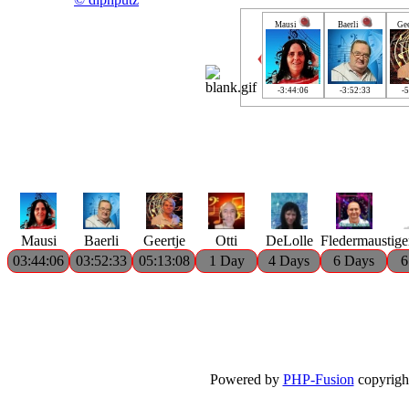
Mausi
Baerli
Gee
-3:44:06
-3:52:33
-5
Mausi
Baerli
Geertje
Otti
DeLolle
Fledermaus
tig
03:44:06
03:52:33
05:13:08
1 Day
4 Days
6 Days
6
Powered by
PHP-Fusion
copyright