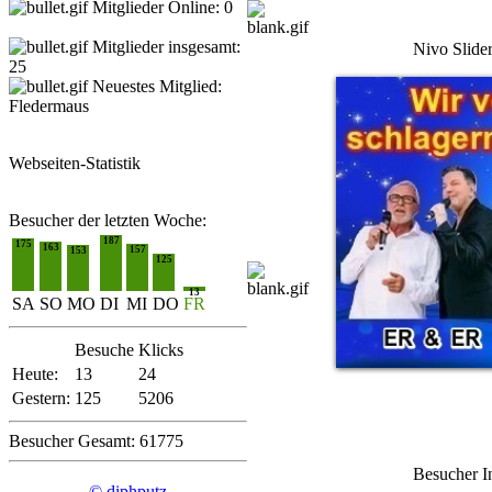
Mitglieder Online: 0
sche mir ....
Vamos(Dieter
Mitglieder insgesamt:
Nivo Slide
25
Neuestes Mitglied:
Fledermaus
Webseiten-Statistik
Besucher der letzten Woche:
187
175
163
157
153
125
13
SA
SO
MO
DI
MI
DO
FR
Besuche
Klicks
Heute:
13
24
Gestern:
125
5206
Besucher Gesamt: 61775
Besucher I
© diphputz