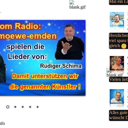
Mal ein L
Hey Du... vonUnique/Vamos.....und sende allen
) Verrückten nen fetten Knutscher????
r
Herzliche
viel spass
gleich
Vielen li
Alles gute
wünscht D
nfo