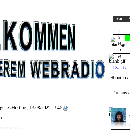
Son
2
9
16
23
30
Events
Shoutbox
Du musst 
genX-Hosting
, 13/08/2025 13:46
er
Hallo ihr Lieben....ich wünsche
10.06.2026 19:58):